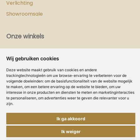
Verlichting
Showroomsale
Onze winkels
Vind hier
de
Cozy-Homes winkel bij jou in de buurt!
Wij gebruiken cookies
Intranet
Deze website maakt gebruik van cookies en andere
trackingtechnologieën om uw browse-ervaring te verbeteren voor de
Dealer worden?
volgende doeleinden:
om de basisfunctionaliteit van de website mogelijk
te maken
,
om een betere ervaring op de website te bieden
,
om uw
Volg ons
interesse in onze producten en diensten te meten en marketinginteracties
te personaliseren
,
om advertenties weer te geven die relevanter voor u
zijn
.
Ik ga akkoord
Ik weiger
Copyright © Concepts & Companies BV.
Privacybeleid
|
Disclaimer
|
Cookies