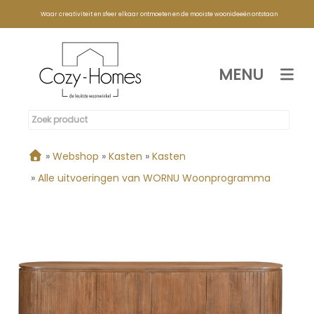
Waar creativiteit en sfeer elkaar ontmoeten en de mooiste woonideeën ontstaan
MENU
»
Webshop
»
Kasten
»
Kasten
»
Alle uitvoeringen van WORNU Woonprogramma